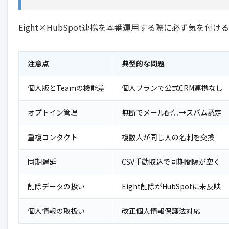
Eight×HubSpot連携を本番運用する際に必ず気を付
注意点
典型的な問題
個人版とTeamの機能差
個人プランで公式CRM連携なし
オプトイン管理
無断でメール配信→スパム認定
重複コンタクト
複数人が同じ人の名刺を交換
同期遅延
CSV手動取込で同期間隔が空く
削除データの扱い
Eight削除がHubSpotに未反映
個人情報の取扱い
改正個人情報保護法対応