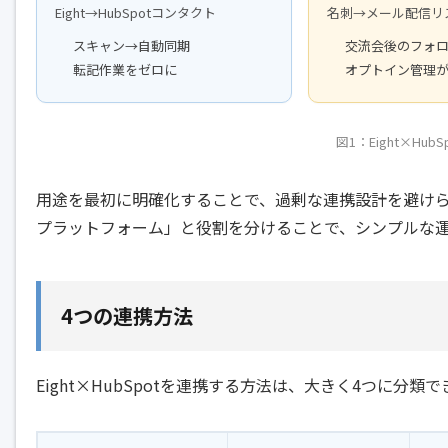
Eight→HubSpotコンタクト
名刺→メール配信リ
スキャン→自動同期
交流会後のフォ
転記作業をゼロに
オプトイン管理
図1：Eight×Hub
用途を最初に明確化することで、過剰な連携設計を避けられま
プラットフォーム」と役割を分けることで、シンプルな
4つの連携方法
Eight×HubSpotを連携する方法は、大きく4つに