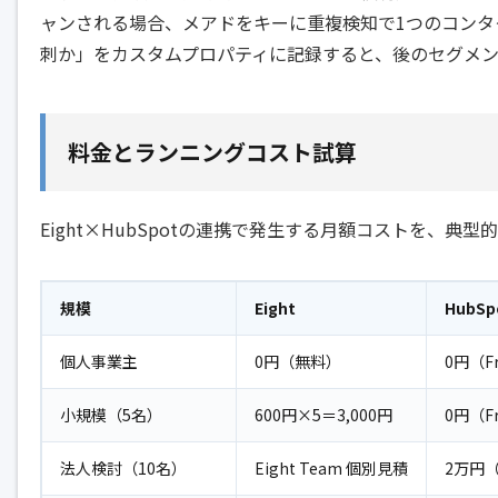
ャンされる場合、メアドをキーに重複検知で1つのコンタ
刺か」をカスタムプロパティに記録すると、後のセグメ
料金とランニングコスト試算
Eight×HubSpotの連携で発生する月額コストを、典
規模
Eight
HubSp
個人事業主
0円（無料）
0円（F
小規模（5名）
600円×5＝3,000円
0円（F
法人検討（10名）
Eight Team 個別見積
2万円（S