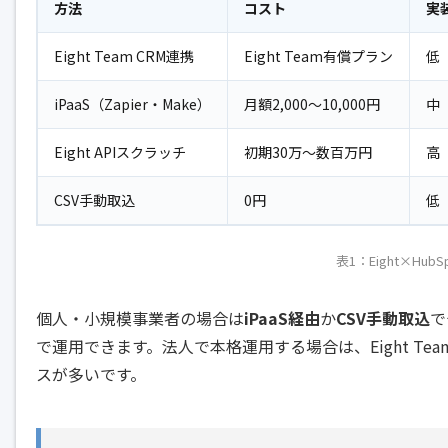
方法
コスト
実
Eight Team CRM連携
Eight Team有償プラン
低
iPaaS（Zapier・Make）
月額2,000〜10,000円
中
Eight APIスクラッチ
初期30万〜数百万円
高
CSV手動取込
0円
低
表1：Eight×Hub
個人・小規模事業者の場合は
iPaaS経由
か
CSV手動取込
で
で運用できます。法人で本格運用する場合は、Eight Te
スが多いです。