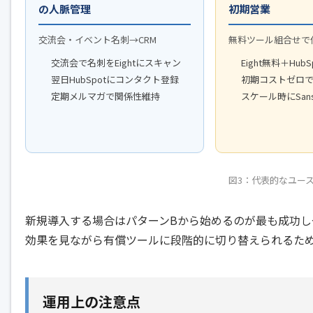
の人脈管理
初期営業
交流会・イベント名刺→CRM
無料ツール組合せで
交流会で名刺をEightにスキャン
Eight無料＋HubSp
翌日HubSpotにコンタクト登録
初期コストゼロ
定期メルマガで関係性維持
スケール時にSans
図3：代表的なユー
新規導入する場合はパターンBから始めるのが最も成功し
効果を見ながら有償ツールに段階的に切り替えられるた
運用上の注意点