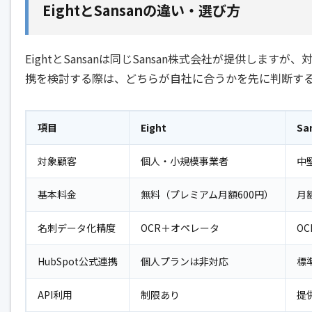
EightとSansanの違い・選び方
EightとSansanは同じSansan株式会社が提供します
携を検討する際は、どちらが自社に合うかを先に判断す
項目
Eight
Sa
対象顧客
個人・小規模事業者
中
基本料金
無料（プレミアム月額600円）
月
名刺データ化精度
OCR＋オペレータ
O
HubSpot公式連携
個人プランは非対応
標
API利用
制限あり
提