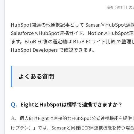
表5：運用上の
HubSpot関連の他連携記事として
Sansan×HubSpot
Salesforce×HubSpot連携ガイド
、
Notion×HubSpo
ます。BtoB EC側の選定軸は
BtoB ECサイト比較
で整理
HubSpot Developers
で確認できます。
よくある質問
EightとHubSpotは標準で連携できますか？
個人向けEightは直接的なHubSpot公式連携機能を提供し
けプラン）」では、Sansanと同様にCRM連携機能を持つ場合が