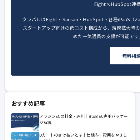
Eight×HubSpo
クラバルはEight・Sansan・HubSpot・各種iPaa
スタートアップ向けの低コスト構成から、規模拡大時のS
めた一気通貫の支援が可能です
無料相
おすすめ記事
アラジンECの料金・評判｜BtoB EC専用パッケー
ジ解説
Bカートの掛け払いとは｜仕組み・費用をやさし