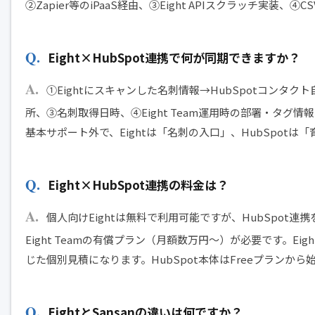
②Zapier等のiPaaS経由、③Eight APIスクラッチ実
Eight×HubSpot連携で何が同期できますか？
①Eightにスキャンした名刺情報→HubSpotコン
所、③名刺取得日時、④Eight Team運用時の部署・タグ情報
基本サポート外で、Eightは「名刺の入口」、HubSpot
Eight×HubSpot連携の料金は？
個人向けEightは無料で利用可能ですが、HubSpot連携を
Eight Teamの有償プラン（月額数万円〜）が必要です。Ei
じた個別見積になります。HubSpot本体はFreeプランから
EightとSansanの違いは何ですか？