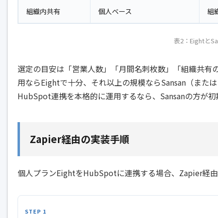
組織内共有
個人ベース
組
表2：EightとS
選定の目安は「営業人数」「月間名刺枚数」「組織共有の
用ならEightで十分、それ以上の規模ならSansan（または
HubSpot連携を本格的に運用するなら、Sansanの方
Zapier経由の実装手順
個人プランEightをHubSpotに連携する場合、Zapi