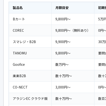
製品名
月額目安
初期
Bカート
9,800円〜
5万
COREC
9,800円〜（無料あり）
0円
スマレジ・B2B
9,900円〜
30
TANOMU
9,800円〜
要問
Goofice
数万円〜
要問
楽楽B2B
数十万円〜
数十
CO-NECT
3,000円〜
0円
アラジンEC クラウド版
数十万円〜
数百