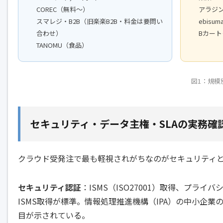
COREC（無料〜）
アラジン
スマレジ・B2B（旧楽楽B2B・料金は要問い
ebisuma
合わせ）
Bカート
TANOMU（食品）
図1：規模
セキュリティ・データ主権・SLAの実務確
クラウド受発注で最も軽視されがちなのがセキュリティと
セキュリティ認証
：ISMS（ISO27001）取得、プライ
ISMS取得が標準。情報処理推進機構（IPA）の
中小企業
目が示されている。