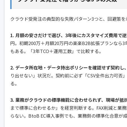
クラウド受発注の典型的な失敗パターン3つと、回避策を
1. 月額の安さだけで選び、3年後にカスタマイズ費用で
円。初期200万＋月額20万円の楽楽B2B拡張プランな
もある。「3年TCO＋運用工数」で比較する。
2. データ所在地・データ持出ポリシーを確認せず契約し
り出せない」状況だ。契約前に必ず「CSV全件出力可否
る。
3. 業務がクラウドの標準機能に合わせられず、現場が抵
まで標準に合わせるか」を経営判断する。FAX削減と業
らない。
BtoB EC導入事例
でも、業務側の標準化合意が