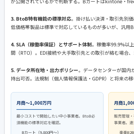
が公開されているかで判断する。Bカートはkintone・f
3. BtoB特有機能の標準対応
。
掛け払い決済
・取引先別価
低価格帯製品は標準で対応しているものが多いが、汎用B
4. SLA（稼働率保証）とサポート体制
。稼働率99.9%以
間（RTO）。EDI接続や大手取引先との取引が絡む場合
5. データ所在地・出力ポリシー
。データセンターが国内か
持出可否。法規制（個人情報保護法・GDPR）と将来の
月商〜1,000万円
月商1,0
最小コストで開始したい中小事業者。BtoB必
販売管理・
須機能の標準対応を確認。
事業者。連
Bカート（9,800円〜）
楽楽B2