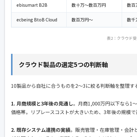
ebisumart B2B
数十万〜数百万円
数百
ecbeing BtoB Cloud
数百万円〜
数千
表2：クラウド受
クラウド製品の選定5つの判断軸
10製品から自社に合うものを2〜3に絞る判断軸を整理す
1. 月商規模と3年後の見通し
。月商1,000万円以下なら1
価格帯。リプレースコストが大きいため、3年後の規模で
2. 既存システム連携の実績
。販売管理・在庫管理・会計と