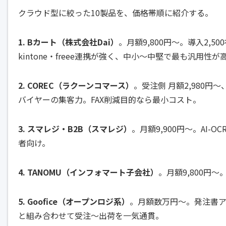
クラウド型に絞った10製品を、価格帯順に紹介する。
1. Bカート（株式会社Dai）
。月額9,800円〜。導入2,5
kintone
・freee連携が強く、中小〜中堅で最も汎用性が高
2. COREC（ラクーンコマース）
。受注側 月額2,980
バイヤーの集客力。FAX削減目的なら最小コスト。
3. スマレジ・B2B（スマレジ）
。月額9,900円〜。AI-
者向け。
4. TANOMU（インフォマート子会社）
。月額9,800円
5. Goofice（オープンロジ系）
。月額数万円〜。発注書ア
と組み合わせて受注〜出荷を一気通貫。