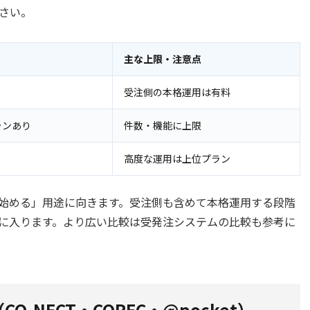
さい。
主な上限・注意点
受注側の本格運用は有料
ランあり
件数・機能に上限
高度な運用は上位プラン
始める」用途に向きます。受注側も含めて本格運用する段階
に入ります。より広い比較は
受発注システムの比較
も参考に
-NECT・COREC・@pocket）