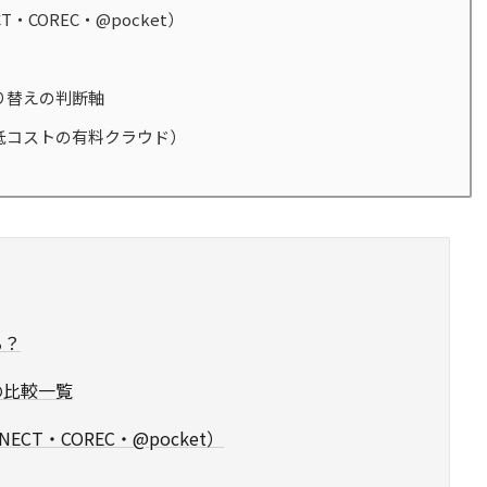
・COREC・@pocket）
り替えの判断軸
低コストの有料クラウド）
る？
の比較一覧
CT・COREC・@pocket）